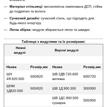
Матеріал стільниці:
високоякісна ламінована ДСП, стійка
до подряпин та вологи.
Сучасний дизайн:
сучасний стиль, що підходить для
будь-якого інтер'єру.
Легка збірка:
модули збираються легко та швидко.
Таблиця з модулями та їх розмірами:
Нижні
Верхні модулі
модулі
Назва
Розмір,мм
Назва
Розмір,мм
ШН
ШВ 2ДВ.720.600
500/820
600/720
4Я.820.500
витяжка
ШНМ
500/820
ШВ 1Д.900.300
300/900
1Д820.500
ШВ 1ДС.900.500
500/900
сушарка