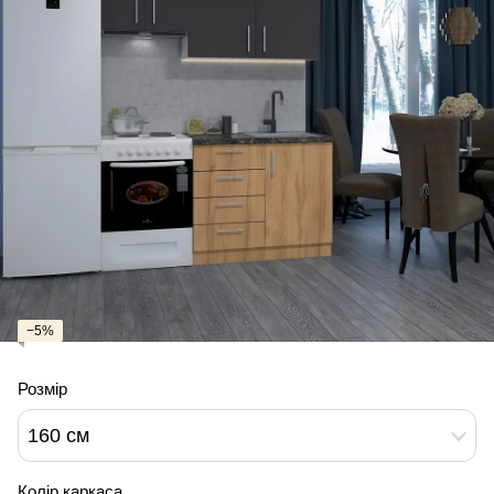
−5%
Розмір
160 см
Колір каркаса