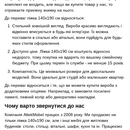
комплект не входить, але якщо ви купите товар у нас, то
отримаєте приємну знижку на нього.
До переваг ліжка 140x190 см відносяться:
Стильний зовнішній вигляд. Вироби красиво виглядають і
відмінно вписуються в будь-які інтер'єри. Їх можна
поставити в спальні або вітальні, вони підійдуть для будь-
яких стилів оформлення.
Доступні ціни. Ліжка 140x190 см коштують відносно
недорого, тому покупка не вдарить по вашому сімейному
бюджету. При цьому термін їх служби - не менше 15 років.
Компактність. Це мінімальні розміри для двоспальних
моделей. Вони ідеальні для студій або маленьких квартир.
До переваг відноситься і те, що ви можете купити вироби з
додатковими опціями. Наприклад, є замовити посилені
ламелі, певний колір або декоративні накладки.
Чому варто звернутися до нас
Компанія AltekMebel працює з 2008 року. Ми продаємо не
тільки ліжка 140x190 см, але і інші меблі для житлових
будинків: столи, стільці, вітальні, шафи, кухні та ін. Працюємо