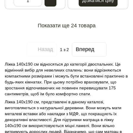
Дізнатися ціну
Показати ще 24 товара
Назад
Вперед
1
з 2
Ліжка 140x190 см відносяться до категорії двоспальних. Це
відмінний вибір для невеликих спалень: вони відрізняються
компактними розмірами і можуть бути встановлені практично в
будь-яких кімнатах. При цьому потрібно враховувати, що
зростання відпочиваючих не повинен перевищувати 175
сантиметрів, щоб їм було комфортно спати.
Ліжка 140x190 см, представлені в даному каталозі,
виготовляються з натуральної деревини. Вони можуть мати
металеві вставки або накладки з МДФ, що покращують їх
декоративні властивості. Для підтримки матраца в ліжку
140x190 см використовуються міцні ламелі. Вони вільно
витримують дорослих людей. Відзначимо, що сам матрац в