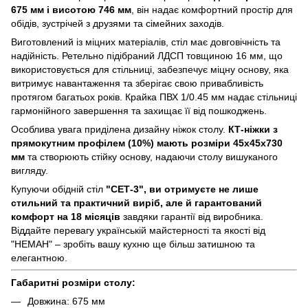
675 мм і висотою 746 мм
, він надає комфортний простір для
обідів, зустрічей з друзями та сімейних заходів.
Виготовлений із міцних матеріалів, стіл має довговічність та
надійність. Ретельно підібраний ЛДСП товщиною 16 мм, що
використовується для стільниці, забезпечує міцну основу, яка
витримує навантаження та зберігає свою привабливість
протягом багатьох років. Крайка ПВХ 1/0.45 мм надає стільниці
гармонійного завершення та захищає її від пошкоджень.
Особлива увага приділена дизайну ніжок столу.
КТ-ніжки з
прямокутним профілем (10%) мають розміри 45х45х730
мм
та створюють стійку основу, надаючи столу вишуканого
вигляду.
Купуючи обідній стіл
"СЕТ-3", ви отримуєте не лише
стильний та практичний виріб, але й гарантований
комфорт на 18 місяців
завдяки гарантії від виробника.
Віддайте перевагу українській майстерності та якості від
"НЕМАН" – зробіть вашу кухню ще більш затишною та
елегантною.
Габаритні розміри столу:
Довжина: 675 мм