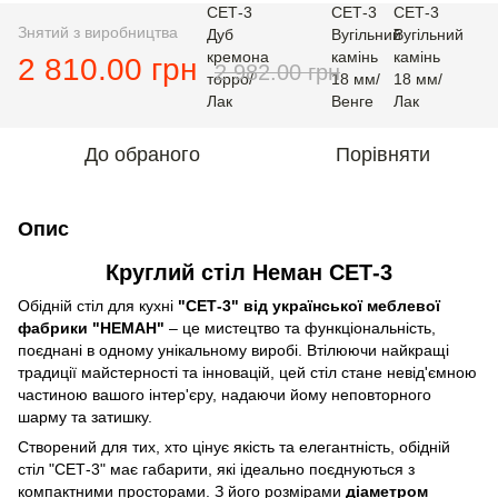
Знятий з виробництва
2 810.00 грн
2 982.00 грн
До обраного
Порівняти
Опис
Круглий стіл Неман СЕТ-3
Обідній стіл для кухні
"СЕТ-3" від української меблевої
фабрики "НЕМАН"
– це мистецтво та функціональність,
поєднані в одному унікальному виробі. Втілюючи найкращі
традиції майстерності та інновацій, цей стіл стане невід'ємною
частиною вашого інтер'єру, надаючи йому неповторного
шарму та затишку.
Створений для тих, хто цінує якість та елегантність, обідній
стіл "СЕТ-3" має габарити, які ідеально поєднуються з
компактними просторами. З його розмірами
діаметром