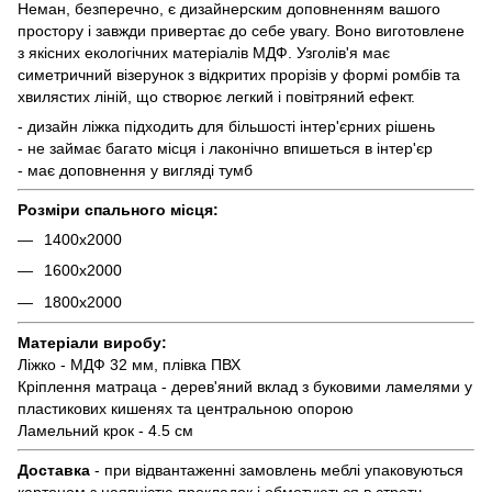
Неман, безперечно, є дизайнерским доповненням вашого
простору і завжди привертає до себе увагу. Воно виготовлене
з якісних екологічних матеріалів МДФ. Узголів'я має
симетричний візерунок з відкритих прорізів у формі ромбів та
хвилястих ліній, що створює легкий і повітряний ефект.
- дизайн ліжка підходить для більшості інтер'єрних рішень
- не займає багато місця і лаконічно впишеться в інтер'єр
- має доповнення у вигляді тумб
Розміри спального місця:
1400х2000
1600х2000
1800х2000
Матеріали виробу:
Ліжко - МДФ 32 мм, плівка ПВХ
Кріплення матраца - дерев'яний вклад з буковими ламелями у
пластикових кишенях та центральною опорою
Ламельний крок - 4.5 см
Доставка
- при відвантаженні замовлень меблі упаковуються