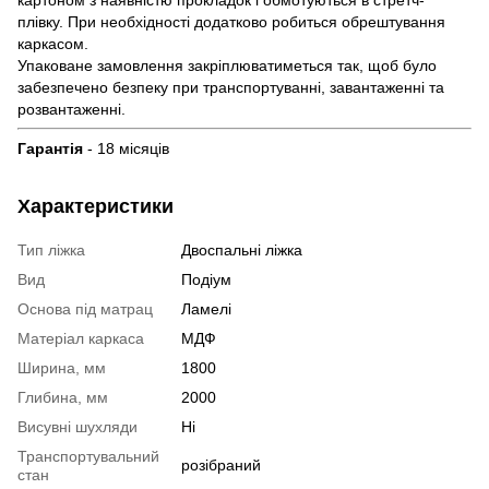
картоном з наявністю прокладок і обмотуються в стретч-
плівку. При необхідності додатково робиться обрештування
каркасом.
Упаковане замовлення закріплюватиметься так, щоб було
забезпечено безпеку при транспортуванні, завантаженні та
розвантаженні.
Гарантія
- 18 місяців
Характеристики
Тип ліжка
Двоспальні ліжка
Вид
Подіум
Основа під матрац
Ламелі
Матеріал каркаса
МДФ
Ширина, мм
1800
Глибина, мм
2000
Висувні шухляди
Ні
Транспортувальний
розібраний
стан