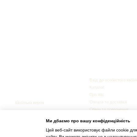
Клієнтам
Вхід до особистого кабін
© 2006—2026
Каталог
Українский виробник меблів ТМ
«НЕМАН»
Про нас
Оплата та доставка
Мобільна версія
Обмін та повернення
Блог
Ми дбаємо про вашу конфіденційність
Цей веб-сайт використовує файли cookie для
сайту. Ви можете змінити це в налаштування