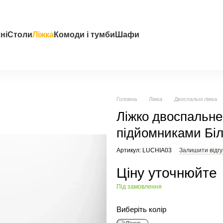
ні
Столи
Ліжка
Комоди і тумби
Шафи
Головна
Ліжка
Двоспальні ліжка
Ліжко двоспальн
підйомниками Бі
Артикул: LUCHIA03
Залишити відгу
Ціну уточнюйте
Під замовлення
Виберіть колір