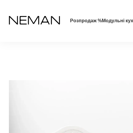
Перейти до основного контенту
Розпродаж %
Модульні кух