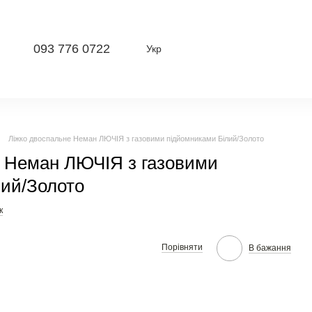
093 776 0722
Укр
Ліжко двоспальне Неман ЛЮЧІЯ з газовими підйомниками Білий/Золото
е Неман ЛЮЧІЯ з газовими
лий/Золото
к
Порівняти
В бажання