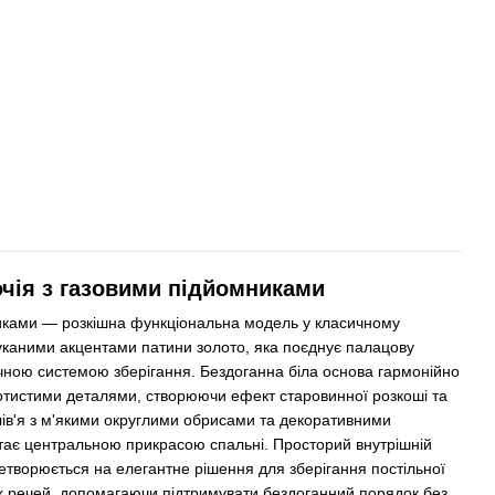
чія з газовими підйомниками
никами — розкішна функціональна модель у класичному
уканими акцентами патини золото, яка поєднує палацову
ичною системою зберігання. Бездоганна біла основа гармонійно
тистими деталями, створюючи ефект старовинної розкоші та
лів'я з м'якими округлими обрисами та декоративними
тає центральною прикрасою спальні. Просторий внутрішній
етворюється на елегантне рішення для зберігання постільної
их речей, допомагаючи підтримувати бездоганний порядок без