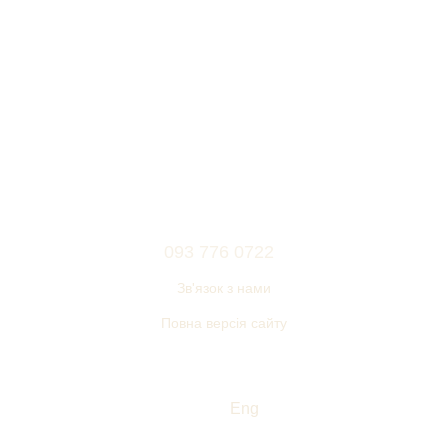
093 776 0722
Зв'язок з нами
Повна версія сайту
© 2006—2026
Українский виробник меблів ТМ «НЕМАН»
Укр
Eng