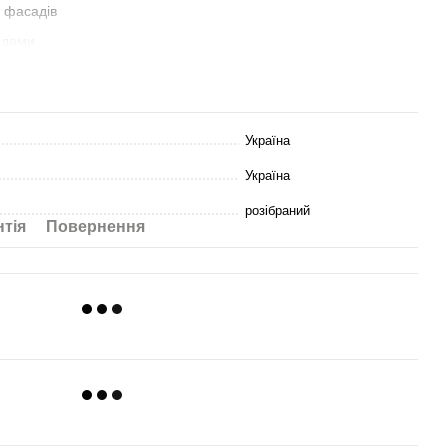
я фасадів
ядами
 1100х748х600 мм
Україна
Україна
тя ПВХ
розібраний
нтія
Повернення