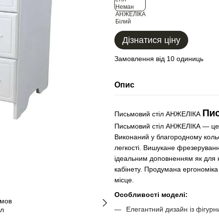
Дізнатися ціну
Замовлення від 10 одиниць
Опис
Пи
Письмовий стіл АНЖЕЛІКА
Письмовий стіл АНЖЕЛІКА — це в
Виконаний у благородному кольор
легкості. Вишукане фрезеруванн
ідеальним доповненням як для к
кабінету. Продумана ергономіка
місце.
Особливості моделі:
Елегантний дизайн із фігур