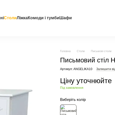
ні
Столи
Ліжка
Комоди і тумби
Шафи
Головна
Столи
Письмові столи
Письмовий стіл 
Артикул: ANGELIKA10
Залишити ві
Ціну уточнюйте
Під замовлення
Виберіть колір