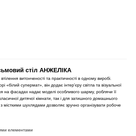
сьмовий стіл АНЖЕЛІКА
тілення витонченості та практичності в одному виробі.
і «білий супермат», він додає інтер'єру світла та візуальної
я на фасадах надає моделі особливого шарму, роблячи її
ласичної дитячої кімнати, так і для затишного домашнього
 з місткими шухлядами дозволяє зручно організувати робоче
ними елементами