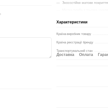
Зносостійке матове покритт
Містка тумба з трьома шухл
ю
Характеристики
Технічні характеристики:
Габаритні розміри (ШхВхГ):
Країна-виробник товару
Корпус: Ламіноване ДСП
Країна реєстрації бренду
Фасади: МДФ 16 мм, покрит
Транспортувальний стан
Колір: Білий супермат
Доставка
Оплата
Гара
]]>
Гарантія
: 18 місяців
Виробник
: НЕМАН
]]>