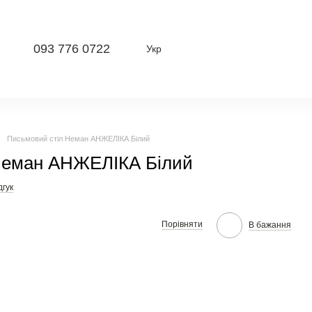
093 776 0722
Укр
Письмовий стіл Неман АНЖЕЛІКА Білий
Неман АНЖЕЛІКА Білий
дгук
Порівняти
В бажання