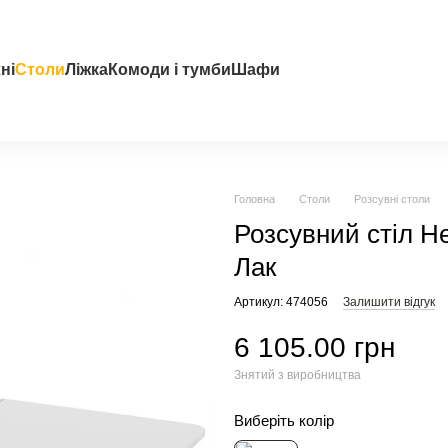
ні
Столи
Ліжка
Комоди і тумби
Шафи
Головна
Столи
Розсувні столи
Розсувний стіл 
Лак
Артикул: 474056
Залишити відгук
6 105.00 грн
Знятий з виробництва
Виберіть колір