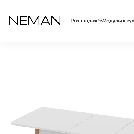
Перейти до основного контенту
Розпродаж %
Модульні кух