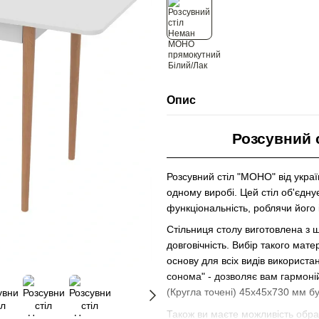
Опис
Розсувний 
Розсувний стіл "МОНО" від украї
одному виробі. Цей стіл об'єднує
функціональність, роблячи його
Стільниця столу виготовлена з 
довговічність. Вибір такого мате
основу для всіх видів використан
сонома"
- дозволяє вам гармоній
(Кругла точені) 45х45х730 мм б
Також ви маєте можливість обрати