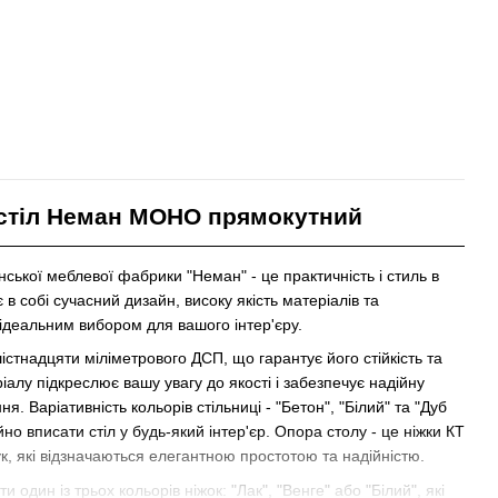
стіл Неман МОНО прямокутний
нської меблевої фабрики "Неман" - це практичність і стиль в
 в собі сучасний дизайн, високу якість матеріалів та
 ідеальним вибором для вашого інтер'єру.
шістнадцяти міліметрового
ДСП
, що гарантує його стійкість та
ріалу підкреслює вашу увагу до якості і забезпечує надійну
ня. Варіативність кольорів стільниці - "
Бетон"
, "
Білий"
та "
Дуб
но вписати стіл у будь-який інтер'єр. Опора столу - це н
іжки КТ
ук
, які відзначаються елегантною простотою та надійністю.
 один із трьох кольорів ніжок: "
Лак"
, "
Венге"
або "
Білий"
, які