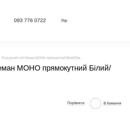
093 776 0722
Укр
Розсувний стіл Неман МОНО прямокутний Білий/Лак
Неман МОНО прямокутний Білий/
Порівняти
В бажання