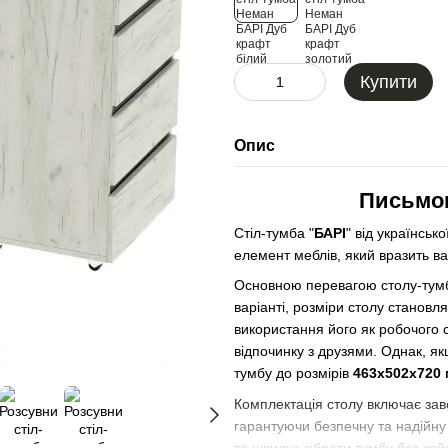
Купити
Опис
Письмов
Стіл-тумба "
БАРІ
" від українськ
елемент меблів, який вразить в
Основною перевагою столу-тумби
варіанті, розміри столу становл
використання його як робочого с
відпочинку з друзями. Однак, я
тумбу до розмірів
463х502х720
Комплектація столу включає зав
гарантуючи безпечну та надійну 
та швидко зібрати тумбу без зай