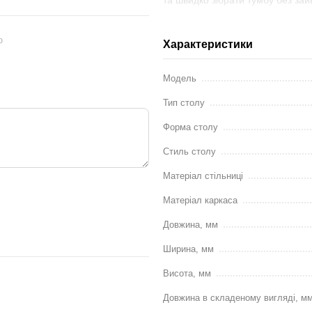
Стіл-тумба "
БАРІ
" від меблевої 
стильний елемент, який додасть 
ю
Характеристики
тумба ідеально підходить для б
простору.
Модель
Тип столу
Параметри трансформації сто
Габарити столу в розсунуто
Форма столу
Габарити столу в зсунутому 
Стиль столу
Матеріал стільниці
Матеріали:
Матеріал каркаса
Стільниця - ЛДСП 16 мм
Каркас - ЛДСП
Довжина, мм
Доставка
- при відвантаженні з
Ширина, мм
обмотуються в стретч-плівку. П
Висота, мм
Упаковане замовлення закріплю
транспортуванні, завантаженні т
Довжина в складеному вигляді, м