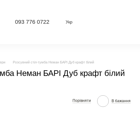
093 776 0722
Укр
ери
Розсувний стіл-тумба Неман БАРІ Дуб крафт білий
умба Неман БАРІ Дуб крафт білий
Порівняти
В бажання