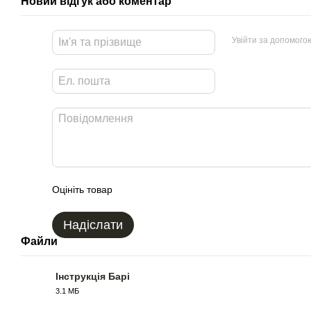
Новий відгук або коментар
Увійти за допомого
Оцініть товар
Надіслати
Файли
Інструкція Барі
3.1 МБ
PDF