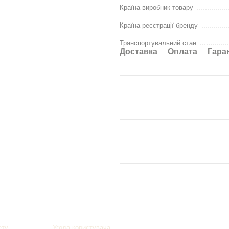
Країна-виробник товару
Гарантія
: 18 місяців
Виробник
: НЕМАН
Країна реєстрації бренду
Транспортувальний стан
Доставка
Оплата
Гара
Контактна
ету
Угода користувача
093 776 072