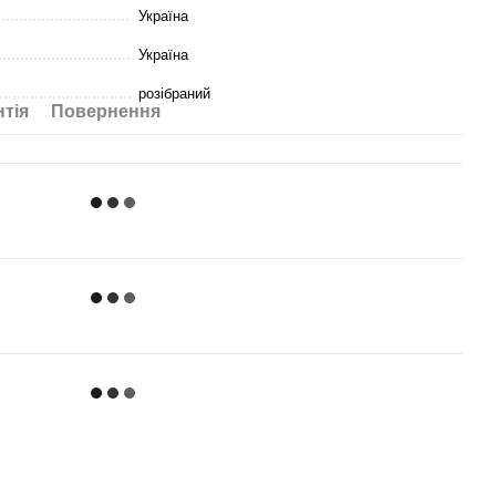
Україна
Україна
розібраний
нтія
Повернення
 інформація
2
м. Чернігів, Чернігівська область, 14001