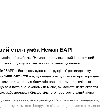
ий стіл-тумба Неман БАРІ
ої меблевої фабрики "Неман" - це елегантний і практичний
ас своєю функціональністю та стильним дизайном.
 "БАРІ" є його розкладна конструкція. У розкладеному
ять
1400х502х720 мм
, що надає вам достатньо простору для
толу, приладдя для бару або навіть столу для вечірнього
кщо вам потрібно зекономити місце, ви можете легко скласти
 мм
, забезпечивши більше вільного простору у вашій кімнаті.
одське пакування, яке відповідає Європейським стандартам,
доставку. Крім того, інструкція збирання допоможе вам легко
вих зусиль.