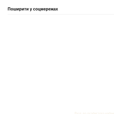
Поширити у соцмережах
Клієнтам
Вхід до особистого кабін