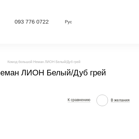
093 776 0722
Рус
Комод большой Неман ЛИОН Белый/Дуб грей
еман ЛИОН Белый/Дуб грей
К сравнению
В желания