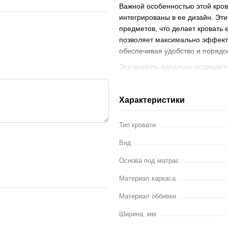
Важной особенностью этой кров
интегрированы в ее дизайн. Эти
предметов, что делает кровать
позволяет максимально эффекти
обеспечивая удобство и порядо
Эта кровать идеально подходит
значение. Благодаря своей ком
использование пространства, 
Характеристики
проживание.
Изготовлена кровать из качеств
Тип кровати
прочность и долговечность. Эт
сохраняя ее в идеальном состо
Вид
Следует отметить, что ящик 
Основа под матрас
отдельно. Подробности о цен
всегда готов предоставить 
Материал каркаса
оптимального варианта.
Материал оббивки
Основные характеристики:
Ширина, мм