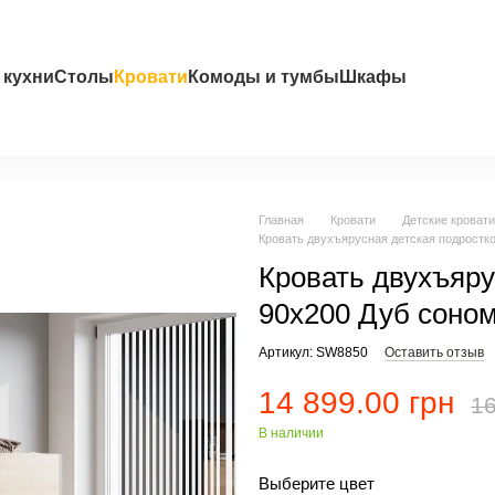
 кухни
Столы
Кровати
Комоды и тумбы
Шкафы
Главная
Кровати
Детские кровати
Кровать двухъярусная детская подростк
Кровать двухъяр
90x200 Дуб соно
Артикул: SW8850
Оставить отзыв
14 899.00 грн
16
В наличии
Выберите цвет