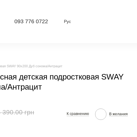
093 776 0722
Рус
овая SWAY 90x200 Дуб сонома/Антрацит
усная детская подростковая SWAY
ма/Антрацит
 390.00 грн
К сравнению
В желания