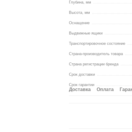
Длина: 2086 мм
Глубина, мм
Глубина: 1276 мм
Высота, мм
Высота: 1680 мм
Оснащение
Размер спального места: 9
Выдвижные ящики
Ножки - 25 мм
Транспортировочное состояние
Корпус - 18 мм
Страна-производитель товара
Вклад под матрас - 16 мм
Страна регистрации бренда
Доставка
- при отгрузке заказ
Срок доставки
обматывается в стретч-пленку.
каркасом.
Срок гарантии
Упакованный заказ будет закреп
Доставка
Оплата
Гара
транспортировке, погрузке и раз