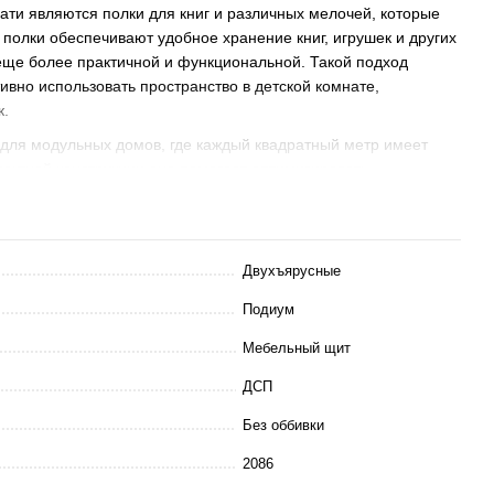
ати являются полки для книг и различных мелочей, которые
 полки обеспечивают удобное хранение книг, игрушек и других
 еще более практичной и функциональной. Такой подход
вно использовать пространство в детской комнате,
к.
 для модульных домов, где каждый квадратный метр имеет
пактной конструкции она помогает оптимизировать
размещая необходимые предметы и обеспечивая комфортное
енного ДСП толщиной 18 и 25 мм, что гарантирует ее
Двухъярусные
от материал обеспечивает стабильную конструкцию кровати,
янии на долгие годы.
Подиум
под кроватью не включен в стоимость и приобретается
Мебельный щит
е на ящик можно уточнить у нашего менеджера, который
всю необходимую информацию и помочь с выбором
ДСП
Без оббивки
2086