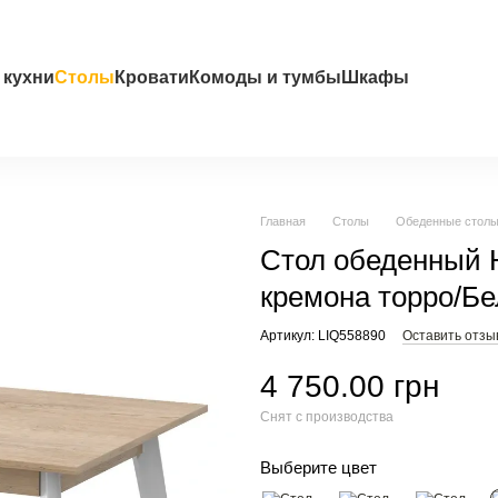
 кухни
Столы
Кровати
Комоды и тумбы
Шкафы
Главная
Столы
Обеденные стол
Стол обеденный 
кремона торро/Б
Артикул: LIQ558890
Оставить отзы
4 750.00 грн
Снят с производства
Выберите цвет