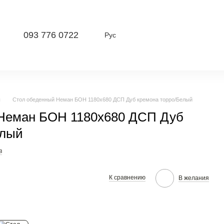
093 776 0722
Рус
ы
Стол обеденный Неман БОН 1180х680 ДСП Дуб кремона торро/Белый
Неман БОН 1180х680 ДСП Дуб
елый
в
К сравнению
В желания