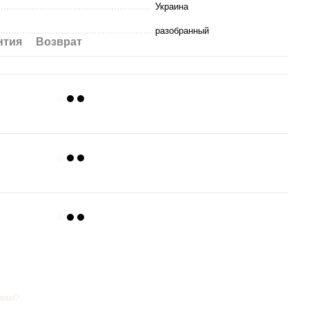
Украина
разобранный
нтия
Возврат
я 10%), 52х30х730 мм
ов мебель упаковывается картоном с наличием прокладок и
 При необходимости дополнительно производится обустройство
ляться так, чтобы была обеспечена безопасность при
грузке.
я информация
2
г. Чернигов, Черниговская область, 14001
улица Ивана Мазепы, 59
 вам?