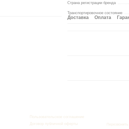
Страна регистрации бренда
Материалы:
Транспортировочное состояние
Столешница – ЛДСП 16 мм
Доставка
Оплата
Гара
Кромка – ПВХ 1/0.45 мм
Ножки - 10П, (прямоугольна
Доставка
- при отгрузке заказ
обматывается в стретч-пленку.
каркасом.
Упакованный заказ будет закреп
транспортировке, погрузке и раз
Гарантия
: 18 месяцев
Производитель
: НЕМАН
Контактна
Пользовательское соглашение
093 776 072
Договор публичной оферты
Перезвонить