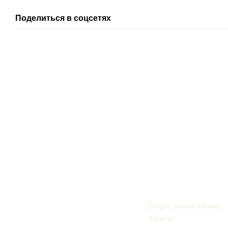
Поделиться в соцсетях
Клиентам
Вход в личный кабинет
© 2006—2026
Каталог
Украинский производитель мебели ТМ