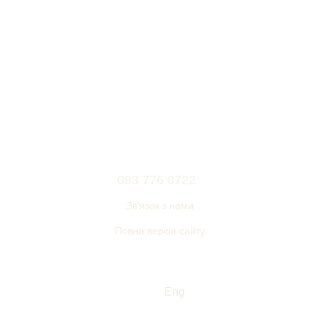
093 776 0722
Зв'язок з нами
Повна версія сайту
© 2006—2026
Українский виробник меблів ТМ «НЕМАН»
Укр
Eng