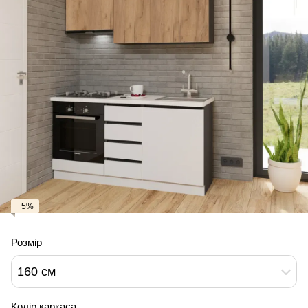
−5%
Розмір
160 см
Колір каркаса