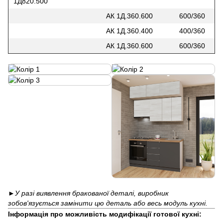
1Д820.500
АК 1Д.360.600
600/360
АК 1Д.360.400
400/360
АК 1Д.360.600
600/360
►
У разі виявлення бракованої деталі, виробник
зобов'язується замінити цю деталь або весь модуль кухні.
Інформація про можливість модифікації готової кухні: