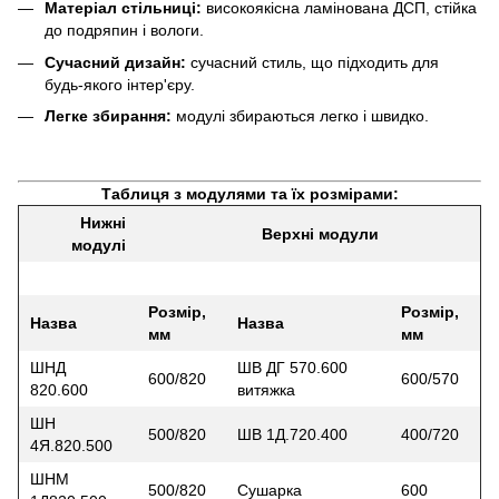
Матеріал стільниці:
високоякісна ламінована ДСП, стійка
до подряпин і вологи.
Сучасний дизайн:
сучасний стиль, що підходить для
будь-якого інтер'єру.
Легке збирання:
модулі збираються легко і швидко.
Таблиця з модулями та їх розмірами:
Нижні
Верхні модули
модулі
Розмір,
Розмір,
Назва
Назва
мм
мм
ШНД
ШВ ДГ 570.600
600/820
600/570
820.600
витяжка
ШН
500/820
ШВ 1Д.720.400
400/720
4Я.820.500
ШНМ
500/820
Сушарка
600