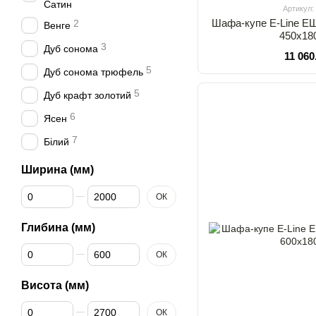
Сатин
Артикул:
Шафа-купе E-Line Е
2
Венге
450х18
3
Дуб сонома
11 060
5
Дуб сонома трюфель
5
Дуб крафт золотий
6
Ясен
7
Білий
Ширина (мм)
Від Ширина (мм)
До Ширина (мм)
ОК
Глибина (мм)
Від Глибина (мм)
До Глибина (мм)
ОК
Висота (мм)
Від Висота (мм)
До Висота (мм)
ОК