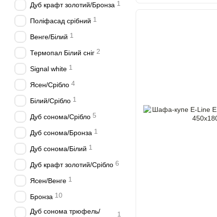
1
Дуб крафт золотий/Бронза
1
Поліфасад срібний
1
Венге/Білий
2
Термопал Білий сніг
1
Signal white
4
Ясен/Срібло
1
Білий/Срібло
5
Дуб сонома/Срібло
1
Дуб сонома/Бронза
1
Дуб сонома/Білий
6
Дуб крафт золотий/Срібло
1
Ясен/Венге
10
Бронза
Дуб сонома трюфель/
1