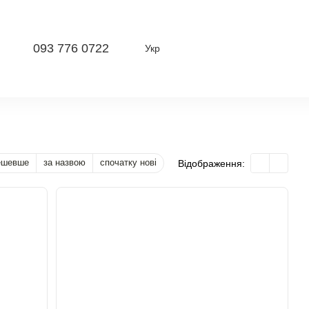
093 776 0722
Укр
ешевше
за назвою
спочатку нові
Відображення: