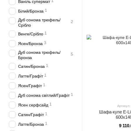
1
Ваніль супермат
1
Білий/Бронза
Дуб сонома трюфель/
2
Срібло
1
Венге/Срібло
3
Ясен/Бронза
Дуб сонома трюфель/
5
Бронза
1
Сатин/Бронза
1
Латте/Графіт
1
Ясен/Графіт
1
Дуб сонома світлий/Графіт
1
Ясен серфсайд
Артикул:
Шафа-купе E-Li
1
Сатин/Графіт
600х14
1
Латте/Бронза
9 110