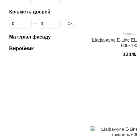
Кількість дверей
Від Кількість дверей
До Кількість дверей
ОК
Артикул:
Матеріал фасаду
Шафа-купе E-Line Е
600х18
Виробник
13 145