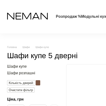
Перейти до основного контенту
Розпродаж %
Модульні кух
Головна
Шафи
Шафи купе
Шафи купе 5 дверні
Шафи купе
Шафи розпашні
Кількість дверей:
Очистити фільтр
Ціна, грн