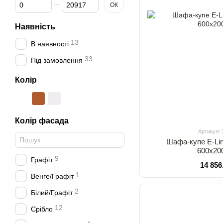
Від Ціна, грн
До Ціна, грн
ОК
Наявність
13
В наявності
33
Під замовлення
Колір
Колір фасада
Артикул:
Шафа-купе E-Li
600х20
9
Графіт
14 856
1
Венге/Графіт
2
Білий/Графіт
12
Срібло