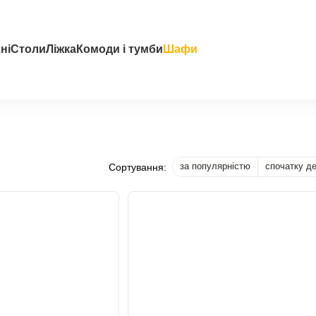
ні
Столи
Ліжка
Комоди і тумби
Шафи
за популярністю
спочатку д
Сортування: