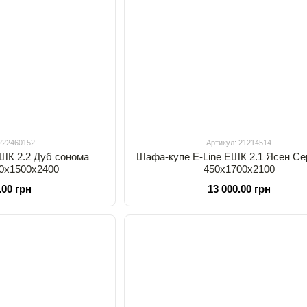
 222460152
Артикул: 21214514
 ШК 2.2 Дуб сонома
Шафа-купе E-Line EШК 2.1 Ясен С
0х1500х2400
450x1700x2100
.00 грн
13 000.00 грн